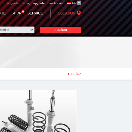
DE
upgraded Tuning
|
upgraded Simulatoren
KTE
SHOP
SERVICE
LOCATION
zurück