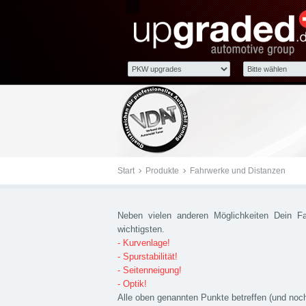
Fahrwerke und Distanz
Start
Produkte
Fahrwerke und Distanzen
Neben vielen anderen Möglichkeiten Dein F
wichtigsten.
- Kurvenlage!
- Spurstabilität!
- Seitenneigung!
- Optik!
Alle oben genannten Punkte betreffen (und noc