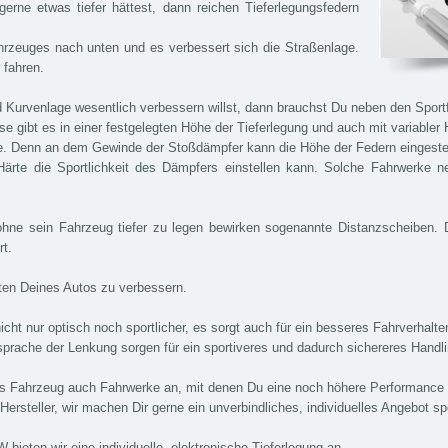
rne etwas tiefer hättest, dann reichen Tieferlegungsfedern
rzeuges nach unten und es verbessert sich die Straßenlage.
 fahren.
 Kurvenlage wesentlich verbessern willst, dann brauchst Du neben den Sport
 gibt es in einer festgelegten Höhe der Tieferlegung und auch mit variabler 
 Denn an dem Gewinde der Stoßdämpfer kann die Höhe der Federn eingestel
ärte die Sportlichkeit des Dämpfers einstellen kann. Solche Fahrwerke 
hne sein Fahrzeug tiefer zu legen bewirken sogenannte Distanzscheiben. 
rt.
lten Deines Autos zu verbessern.
cht nur optisch noch sportlicher, es sorgt auch für ein besseres Fahrverhalt
prache der Lenkung sorgen für ein sportiveres und dadurch sichereres Handli
rtes Fahrzeug auch Fahrwerke an, mit denen Du eine noch höhere Performance
ersteller, wir machen Dir gerne ein unverbindliches, individuelles Angebot s
ieten wir eine individuelle, elektronische Tieferlegung an.