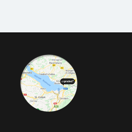
ded.de
mierungen, Felgen, Fahrwerke,