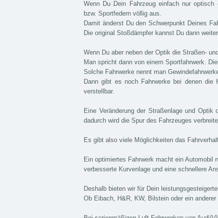
Wenn Du Dein Fahrzeug einfach nur optisch ge
bzw. Sportfedern völlig aus.
Damit änderst Du den Schwerpunkt Deines Fah
Die original Stoßdämpfer kannst Du dann weiter
Wenn Du aber neben der Optik die Straßen- und
Man spricht dann von einem Sportfahrwerk. Diese
Solche Fahrwerke nennt man Gewindefahrwerke.
Dann gibt es noch Fahrwerke bei denen die H
verstellbar.
Eine Veränderung der Straßenlage und Optik o
dadurch wird die Spur des Fahrzeuges verbreite
Es gibt also viele Möglichkeiten das Fahrverha
Ein optimiertes Fahrwerk macht ein Automobil ni
verbesserte Kurvenlage und eine schnellere Ans
Deshalb bieten wir für Dein leistungsgesteige
Ob Eibach, H&R, KW, Bilstein oder ein anderer H
Bei serienmäßigen Luft-Fahrwerken von Audi/VW b