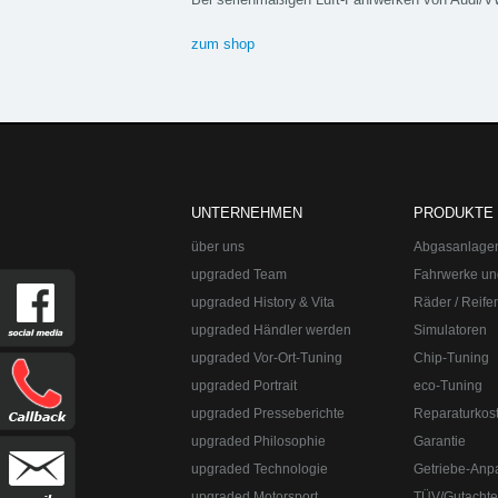
zum shop
upgraded Automotive Group
Öffnungszeite
UNTERNEHMEN
PRODUKTE
über uns
Abgasanlage
upgraded Team
Fahrwerke un
upgraded History & Vita
Räder / Reife
upgraded Händler werden
Simulatoren
upgraded Vor-Ort-Tuning
Chip-Tuning
Tel
upgraded Portrait
eco-Tuning
upgraded Automotive Group - das Original a
upgraded Presseberichte
Reparaturkos
Abgasanlagen, Bremsanlagen Motorsport un
upgraded Philosophie
Garantie
Straße:
Lange Straße 51
Ort:
48529
Nordh
upgraded Technologie
Getriebe-Anp
upgraded Motorsport
TÜV/Gutacht