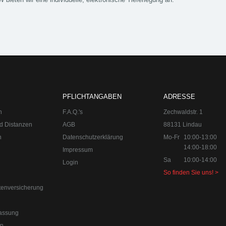
n:
Mo-Fr 10:00-13:00, 14:00-18:00
Sa 10:00-14:00 Internet:
www.upgra
PFLICHTANGABEN
ADRESSE
n
F.A.Q.'s
Zechwaldstr. 1
d Distanzen
AGB
88131 Lindau
n
Datenschutzerklärung
Mo-Fr
10:00-13:00
14:00-18:00
Impressum
Sa
10:00-14:00
Login
So finden Sie uns! >
efon:
+49 49 8382-3049490
Telefax:
+49 49 8382-3049491
us Lindau am Bodensee. Der Spezialist für Chiptuning, Kraftstoffopti
tenversicherung
d Individualisierungen.
orn
assung
en