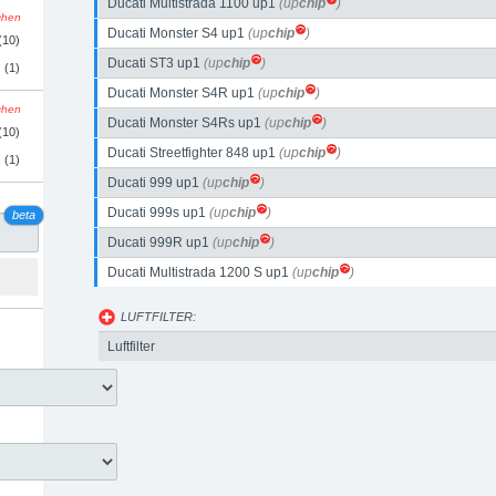
Ducati Multistrada 1100 up1
(up
chip
)
schen
Ducati Monster S4 up1
(up
chip
)
(10)
Ducati ST3 up1
(up
chip
)
(1)
Ducati Monster S4R up1
(up
chip
)
schen
Ducati Monster S4Rs up1
(up
chip
)
(10)
Ducati Streetfighter 848 up1
(up
chip
)
(1)
Ducati 999 up1
(up
chip
)
Ducati 999s up1
(up
chip
)
beta
Ducati 999R up1
(up
chip
)
Ducati Multistrada 1200 S up1
(up
chip
)
LUFTFILTER:
Luftfilter