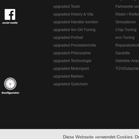
upgraded Team
Fahrwerke un
upgraded History & Vita
Räder / Reife
upgraded Händler werden
Simulatoren
upgraded Vor-Ort-Tuning
Chip-Tuning
upgraded Portrait
eco-Tuning
upgraded Presseberichte
Reparaturkos
upgraded Automotive Group
Öffnungszeiten:
Mo-Fr 10:00-13:00, 14:0
upgraded Philosophie
Garantie
8382-3049491
upgraded Technologie
Getriebe-Anp
upgraded Automotive Group - das Original aus Lindau am Bodensee. De
Straße:
Lange Straße 51
Ort:
48529
Nordhorn
upgraded Motorsport
TÜV/Gutacht
upgraded Marken
upgraded Gutschein
Diese Webseite verwendet Cookies. D
+49 8382-3049490
E-Mail