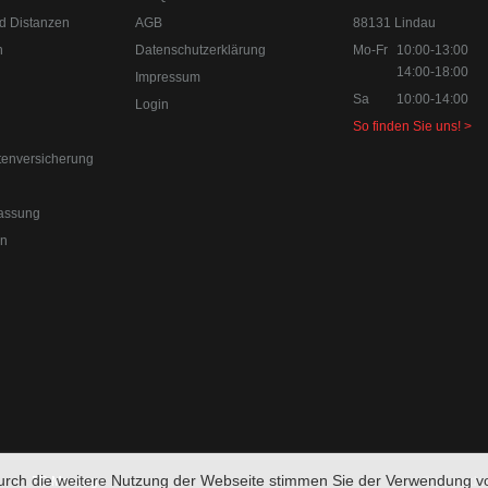
d Distanzen
AGB
88131 Lindau
n
Datenschutzerklärung
Mo-Fr
10:00-13:00
14:00-18:00
Impressum
Sa
10:00-14:00
Login
So finden Sie uns! >
tenversicherung
0-18:00
Sa 10:00-14:00 Internet:
www.upgraded.de
assung
r Spezialist für Chiptuning, Kraftstoffoptimierungen, Felgen, Fahrwe
en
urch die weitere Nutzung der Webseite stimmen Sie der Verwendung v
FB Message
© upgraded