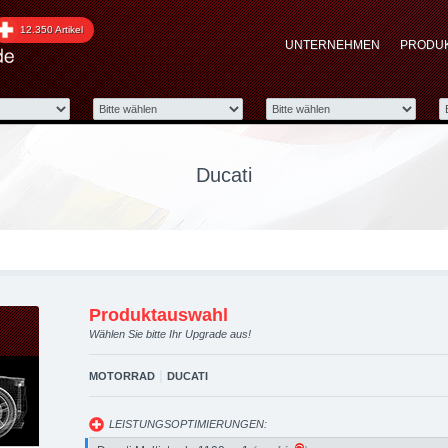
raded automotive group 
12.350 Artikel
UNTERNEHMEN
PRODU
 Performance Zubehör
Ducati
Produktauswahl
Wählen Sie bitte Ihr Upgrade aus!
|
MOTORRAD
DUCATI
LEISTUNGSOPTIMIERUNGEN: