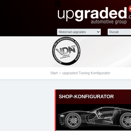
Tuningteile: Ducati upg
Kraftstoffoptimierung,
Start
upgraded Tuning Konfigurator
SHOP-KONFIGURATOR