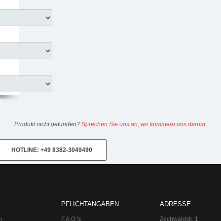
Produkt nicht gefunden?
Sprechen Sie uns an, wir kümmern uns darum.
HOTLINE:
+49 8382-3049490
PFLICHTANGABEN
ADRESSE
n
F.A.Q.'s
Zechwaldstr. 1