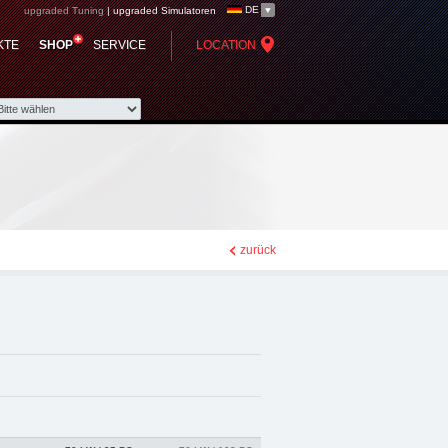
DE
upgraded Tuning
|
upgraded Simulatoren
- Chiptuning,
KTE
SHOP
SERVICE
LOCATION
zurück