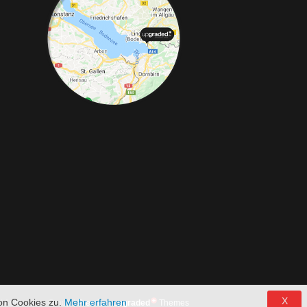
Telefon:
+49 49 8382-3049490
Telefax:
+49 49
rke, Abgasanlagen, Bremsanlagen Motorsport und Individualisierungen.
X
on Cookies zu.
Mehr erfahren
 Automotive Group |
Premium up
graded
Themes