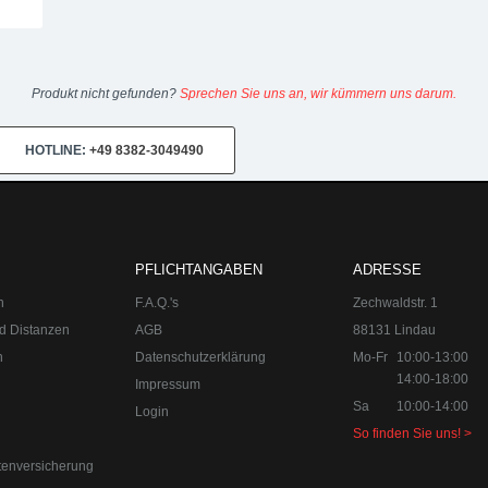
Produkt nicht gefunden?
Sprechen Sie uns an, wir kümmern uns darum.
HOTLINE:
+49 8382-3049490
PFLICHTANGABEN
ADRESSE
n
F.A.Q.'s
Zechwaldstr. 1
d Distanzen
AGB
88131 Lindau
n
Datenschutzerklärung
Mo-Fr
10:00-13:00
14:00-18:00
Impressum
Sa
10:00-14:00
Login
So finden Sie uns! >
tenversicherung
0-18:00
Sa 10:00-14:00 Internet:
www.upgraded.de