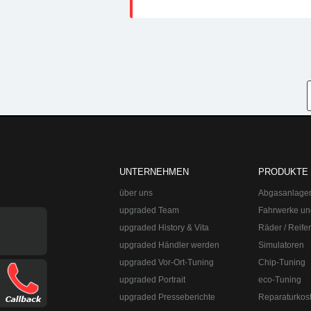
UNTERNEHMEN
PRODUKTE
über uns
Abgasanlage
upgraded Team
Fahrwerke un
upgraded History & Vita
Räder / Reife
upgraded Händler werden
Simulatoren
upgraded Vor-Ort-Tuning
Chip-Tuning
upgraded Portrait
eco-Tuning
upgraded Presseberichte
Reparaturkos
upgraded Automotive Group
Öffnungszeiten:
Mo-Fr 10:00-13:00, 14:0