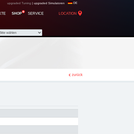
DE
upgraded Tuning
|
upgraded Simulatoren
utomotive group -
KTE
SHOP
SERVICE
LOCATION
e Zubehör
zurück