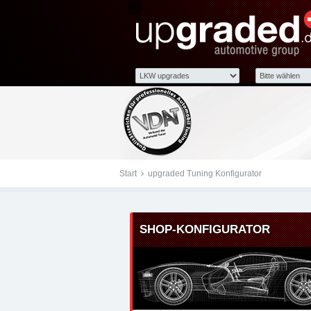
Tuningteile: upgraded 
Chiptuning, Kraftstoff
Start
upgraded Tuning Konfigurator
SHOP-KONFIGURATOR