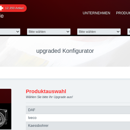
Konfigurator upgraded a
12.350 Artikel
UNTERNEHMEN
PRODU
optimierung, Performanc
upgraded Konfigurator
Produktauswahl
Wählen Sie bitte Ihr Upgrade aus!
DAF
Iveco
Kaessbohrer